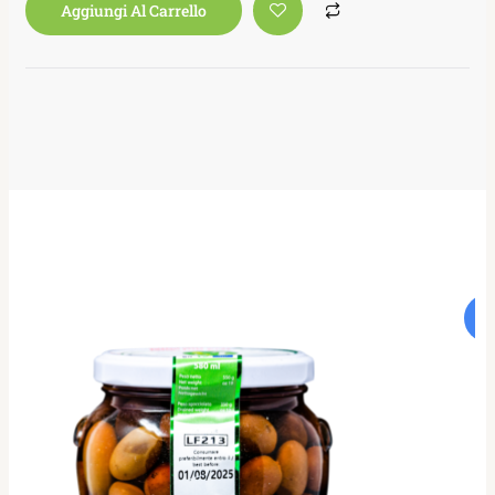
Aggiungi Al Carrello
In
vend