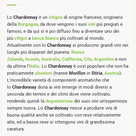
Lo
Chardonnay
è un
vitigno
di origine francese, originario
della
Borgogna
, da dove vengono i suoi
vini
più pregiati e
famosi, e da qui si è poi diffuso fino a diventare uno dei
più
vitigni
a
bacca bianca
più coltivati al mondo.
Attualmente con lo
Chardonnay
si producono grandi vini nei
luoghi più disparati del pianeta:
Nuova
Zelanda
,
Israele
,
Australia
,
California
,
Cile
,
Argentina
e non
da ultima l’
Italia
. Lo
Chardonnay
è così popolare che non ha
praticamente
sinonimi
(tranne
Morillon
in
Stiria
,
Austria
).
L’incredibile varietà di componenti aromatiche che
lo
Chardonnay
dona ai vini emerge in modi diversi a
seconda dei terreni e dei climi dove viene coltivato,
rendendo quindi la
degustazione
dei suoi vini un’esperienza
sempre nuova. Lo
Chardonnay
riesce a produrre vini di
buona qualità anche se coltivato con rese relativamente
alte, ed a basse rese si ottengono vini di grandissima
caratura.