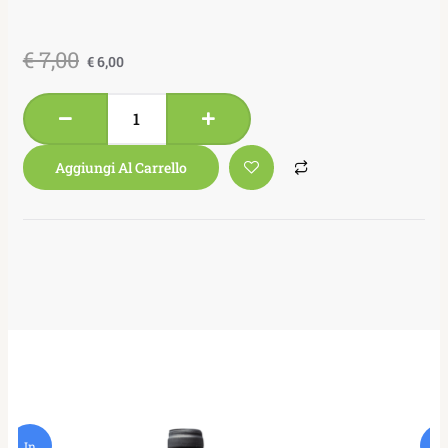
€
7,00
€
6,00
Aggiungi Al Carrello
In
In